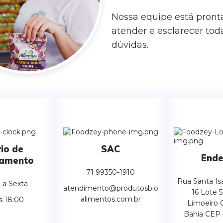
Nossa equipe está pronta
atender e esclarecer tod
dúvidas.
io de
SAC
Ende
namento
71 99350-1910
Rua Santa Isa
 a Sexta
atendimento@produtosbio
16 Lote 5
alimentos.com.br
s 18:00
Limoeiro 
Bahia CEP