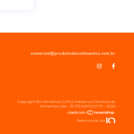
comercial@produtosbioalimentos.com.br
Copyright Bio Alimentos | LMOS Indústria e Comércio de
Alimentos Ltda - 29.315.545/0001-79 - 2026
Desenvolvido por: