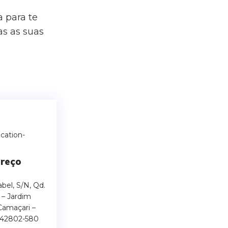
 para te
as as suas
reço
bel, S/N, Qd.
 – Jardim
Camaçari –
 42802-580