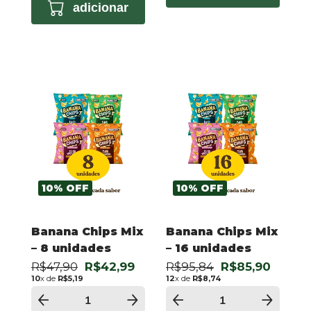
adicionar
10
%
OFF
10
%
OFF
Banana Chips Mix
Banana Chips Mix
– 8 unidades
– 16 unidades
R$47,90
R$42,99
R$95,84
R$85,90
10
x de
R$5,19
12
x de
R$8,74