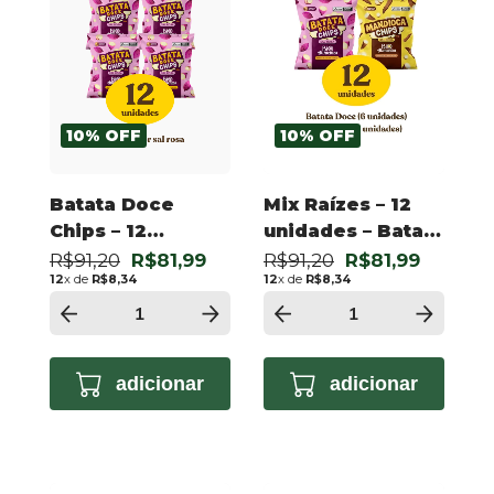
10
%
OFF
10
%
OFF
Batata Doce
Mix Raízes – 12
Chips – 12
unidades – Batata
unidades –
Doce e Mandioca
R$91,20
R$81,99
R$91,20
R$81,99
12
x de
R$8,34
12
x de
R$8,34
Original 50g
adicionar
adicionar