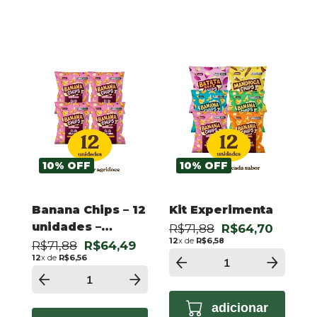
10
%
OFF
10
%
OFF
Banana Chips – 12
Kit Experimenta
unidades –
R$71,88
R$64,70
12
x de
R$6,58
Agridoce 50g
R$71,88
R$64,49
12
x de
R$6,56
adicionar