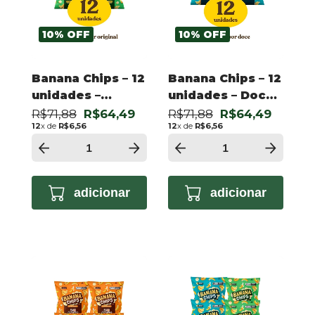
10
%
OFF
10
%
OFF
Banana Chips – 12
Banana Chips – 12
unidades –
unidades – Doce
Original 50g
50g
R$71,88
R$64,49
R$71,88
R$64,49
12
x de
R$6,56
12
x de
R$6,56
adicionar
adicionar