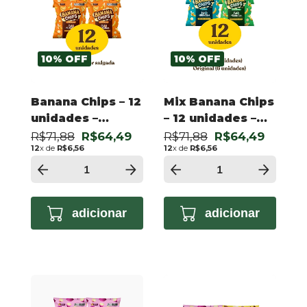
10
%
OFF
10
%
OFF
Banana Chips – 12
Mix Banana Chips
unidades –
– 12 unidades –
Salgada 50g
Original e Doce
R$71,88
R$64,49
R$71,88
R$64,49
12
x de
R$6,56
12
x de
R$6,56
50g
adicionar
adicionar