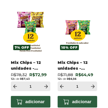
7
%
OFF
10
%
OFF
Mix Chips – 12
Mix Chips – 12
unidades -
unidades -
Banana Agridoce,
Banana Original,
R$78,32
R$72,99
R$71,88
R$64,49
12
x de
R$7,43
12
x de
R$6,56
Batata Doce e
Banana Agridoce
Mandioca
adicionar
adicionar