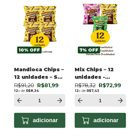
10
%
OFF
7
%
OFF
Mandioca Chips –
Mix Chips – 12
12 unidades – Sal
unidades -
Rosa 50g
Banana Original,
R$91,20
R$81,99
R$78,32
R$72,99
12
x de
R$8,34
12
x de
R$7,43
Batata Doce e
Mandioca
adicionar
adicionar