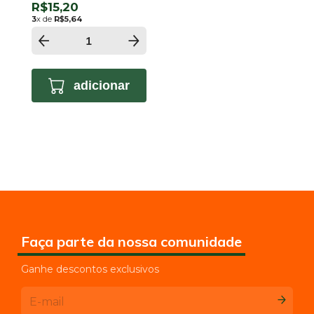
unidades)
R$15,20
3
x de
R$5,64
adicionar
Faça parte da nossa comunidade
Ganhe descontos exclusivos