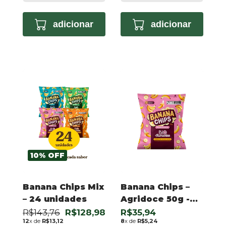
adicionar
adicionar
10
%
OFF
Banana Chips Mix
Banana Chips –
– 24 unidades
Agridoce 50g -
(cópia)
R$143,76
R$128,98
R$35,94
12
x de
R$13,12
8
x de
R$5,24