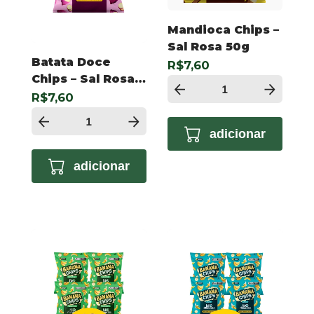
Mandioca Chips –
Sal Rosa 50g
Batata Doce
R$7,60
Chips – Sal Rosa
50g
R$7,60
adicionar
adicionar